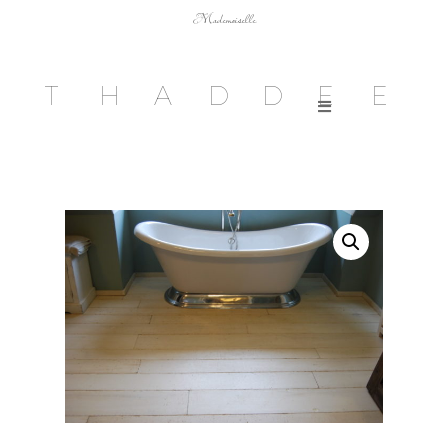
Mademoiselle
T
H
A
D
D
E
E